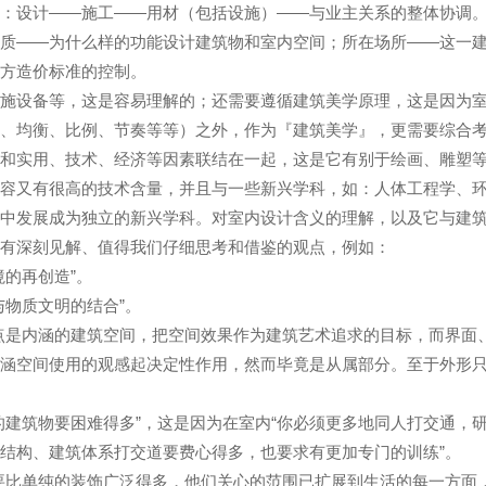
于：设计——施工——用材（包括设施）——与业主关系的整体协调
——为什么样的功能设计建筑物和室内空间；所在场所——这一建
单方造价标准的控制。
设备等，这是容易理解的；还需要遵循建筑美学原理，这是因为室
称、均衡、比例、节奏等等）之外，作为『建筑美学』，更需要综合
是和实用、技术、经济等因素联结在一起，这是它有别于绘画、雕塑
内容又有很高的技术含量，并且与一些新兴学科，如：人体工程学、
列中发展成为独立的新兴学科。对室内设计含义的理解，以及它与建
具有深刻见解、值得我们仔细思考和借鉴的观点，例如：
的再创造”。
物质文明的结合”。
是内涵的建筑空间，把空间效果作为建筑艺术追求的目标，而界面
内涵空间使用的观感起决定性作用，然而毕竟是从属部分。至于外形
建筑物要困难得多”，这是因为在室内“你必须更多地同人打交通，
结构、建筑体系打交道要费心得多，也要求有更加专门的训练”。
比单纯的装饰广泛得多，他们关心的范围已扩展到生活的每一方面