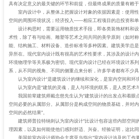
具有决定意义的最关键的环节和前提，但最终成果的质量有赖
室内设计中，从整体上把握设计对象的依据因素是：使用性质
空间的周围环境状况；经济投入——相应工程项目的总投资和
设计构思时，需要运用物质技术手段，即各类装饰材料和设施
术性，除了有与绘画、雕塑等艺术之间共同的美学原则（如对
能、结构施工、材料设备、造价标准等多种因素。建筑美学总
异所在。现代室内设计既有很高的艺术性要求，其涉及的设计
环境物理学等关系极为密切。现代室内设计已经在环境设计系
系，从不同的视角、不同的侧重点来分析，许多学者都有不少
认为室内设计“是建筑设计的继续和深化，是室内空间和环境
认为室内是“建筑的灵魂，是人与环境的联系，是人类艺术与
我国前辈建筑师戴念慈先生认为“建筑设计的出发点和着眼点
空间必要的从属部分。从属部分是构成空间的物质基础，并对
空间的必然结果”。
建筑师普拉特纳则认为室内设计“比设计包容这些内部空间的
理因素，以及如何能使他们感到舒适、兴奋。经验证明，这比同
美国前室内设计师协会主席亚当指出“室内设计涉及的工作要